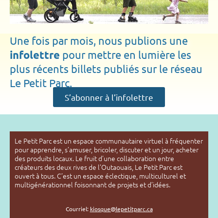
Une fois par mois, nous publions une
infolettre
pour mettre en lumière les
plus récents billets publiés sur le réseau
Le Petit Parc.
S’abonner à l’infolettre
Le Petit Parc est un espace communautaire virtuel à fréquenter
pour apprendre, s’amuser, bricoler, discuter et un jour, acheter
des produits locaux. Le fruit d’une collaboration entre
créateurs des deux rives de l’Outaouais, Le Petit Parc est
ouvert à tous. C’est un espace éclectique, multiculturel et
multigénérationnel foisonnant de projets et d’idées.
Courriel:
kiosque@lepetitparc.ca