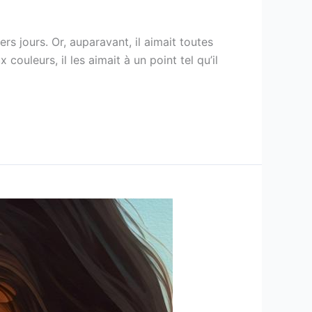
s jours. Or, auparavant, il aimait toutes
 couleurs, il les aimait à un point tel qu’il