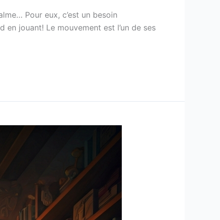
 calme… Pour eux, c’est un besoin
d en jouant! Le mouvement est l’un de ses