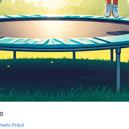
e
hello Prévil