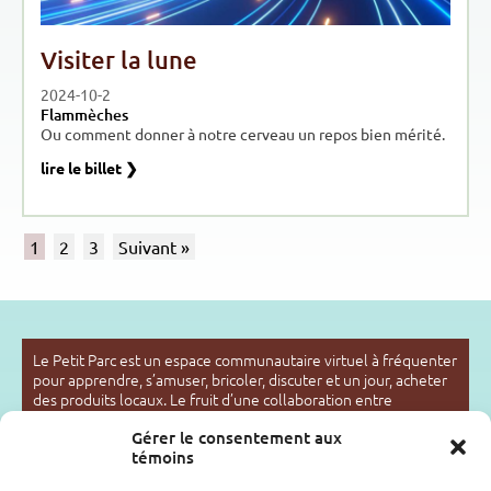
Visiter la lune
2024-10-2
Flammèches
Ou comment donner à notre cerveau un repos bien mérité.
lire le billet ❯
1
2
3
Suivant »
Le Petit Parc est un espace communautaire virtuel à fréquenter
pour apprendre, s’amuser, bricoler, discuter et un jour, acheter
des produits locaux. Le fruit d’une collaboration entre
créateurs des deux rives de l’Outaouais, Le Petit Parc est
Gérer le consentement aux
ouvert à tous. C’est un espace éclectique, multiculturel et
témoins
multigénérationnel foisonnant de projets et d’idées.