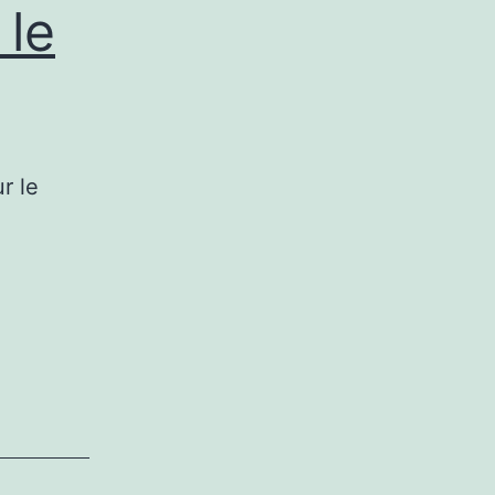
 le
r le