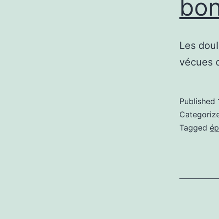
bon
Les doul
vécues 
Published
Categoriz
Tagged
ép