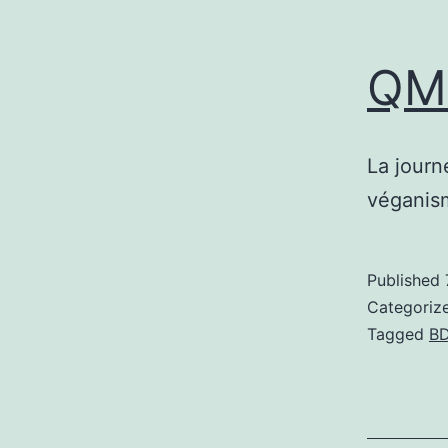
QMB
La journ
véganis
Published
Categoriz
Tagged
B