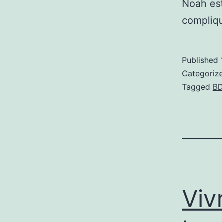
Noah est
compliqu
Published
Categoriz
Tagged
B
Viv