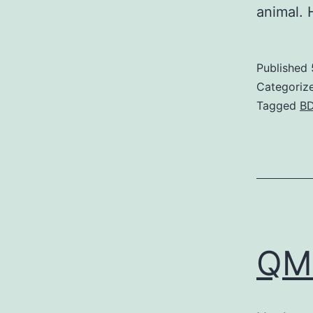
animal. 
Published
Categoriz
Tagged
B
QMB