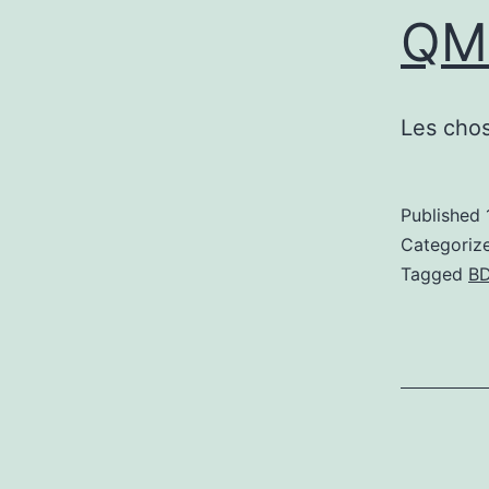
QMB
Les chos
Published
Categoriz
Tagged
B