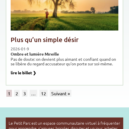
Plus qu’un simple désir
2026-01-9
Ombre et lumière Mireille
Pas de doute: on devient plus aimant et confiant quand on
se libère du regard accusateur qu'on porte sur soi-même.
lire le billet ❯
1
2
3
…
12
Suivant »
Le Petit Parc est un espace communautaire virtuel à fréquenter
pour apprendre, s’amuser, bricoler, discuter et un jour, acheter