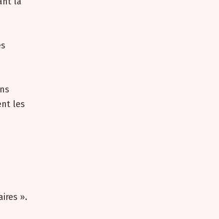
ant la
es
ans
ent les
ires ».