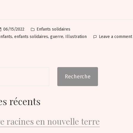
Posted
06/15/2022
Enfants solidaires
in
,
,
,
nfants
enfants solidaires
guerre
Illustration
Leave a comment
e
Recherche
es récents
e racines en nouvelle terre