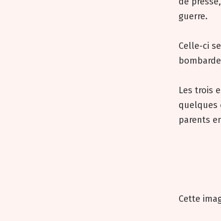
de presse,
guerre.
Celle-ci s
bombardem
Les trois 
quelques c
parents en
Cette imag