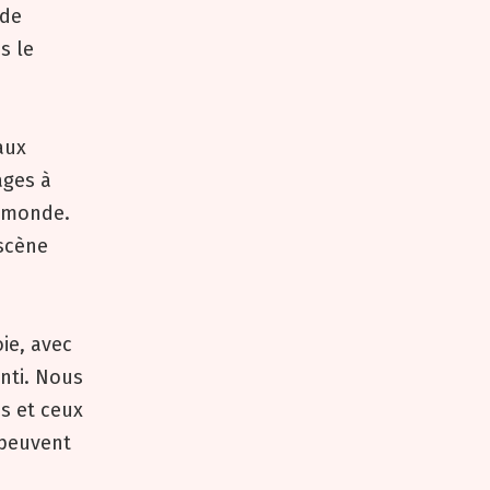
 de
s le
aux
ages à
e monde.
 scène
ie, avec
nti. Nous
s et ceux
 peuvent