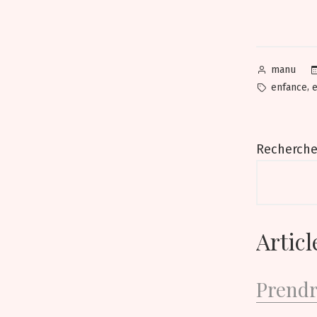
Posted
manu
by
Tags:
,
enfance
e
Recherch
Articl
Prendr