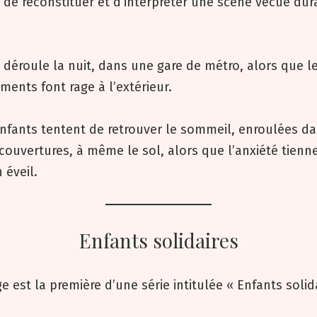
 de reconstituer et d’interpréter une scène vécue dur
e déroule la nuit, dans une gare de métro, alors que l
ents font rage à l’extérieur.
enfants tentent de retrouver le sommeil, enroulées d
ouvertures, à même le sol, alors que l’anxiété tienn
 éveil.
Enfants solidaires
e est la première d’une série intitulée « Enfants solida