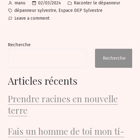
Posted
Posted
02/03/2024
Raconter le dépanneur
manu
by
in
Tags:
,
dépanneur sylvestre
Espace DEP Sylvestre
on
Leave a comment
Le
DEP
a
Recherche
22
ans!
Recherche
Articles récents
Prendre racines en nouvelle
terre
Fais un homme de toi mon ti-