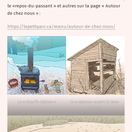
le «repos-du-passant » et autres sur la page « Autour
de chez nous » :
https://lepetitparc.ca/manu/autour-de-chez-nous/
Le « chauffe-dehors »
le « cabanon-ouvert-à-tous-
vents »