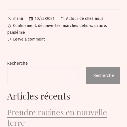
Posted
Posted
10/23/2021
Autour de chez nous
manu
by
in
Tags:
,
,
,
,
Confinement
découvertes
marches dehors
nature
pandémie
on
Leave a comment
Journal
de
confinement
Recherche
Recherche
Articles récents
Prendre racines en nouvelle
terre