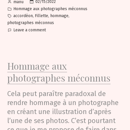
Posted
02/15/2022
manu
by
Posted
Hommage aux photographes méconnus
in
Tags:
,
,
,
accordéon
Fillette
hommage
photographes méconnus
on
Leave a comment
Seule
à
jouer
sa
Hommage aux
petite
musique…
photographes méconnus
Cela peut paraître paradoxal de
rendre hommage à un photographe
en créant une illustration d’après
l’une de ses photos. C’est pourtant
ce que je me propose de faire dans