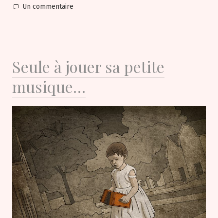
sur
Un commentaire
Le
regard
éternel
de
Seule à jouer sa petite
l’enfance
musique…