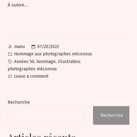
À suivre…
Posted
01/20/2022
manu
by
Posted
Hommage aux photographes méconnus
in
Tags:
,
,
,
Années 50
hommage
Illustration
photographes méconnus
on
Leave a comment
Hommage
aux
photographes
Recherche
méconnus
Recherche