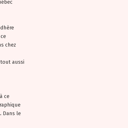
Québec
adhère
nce
ns chez
 tout aussi
à ce
graphique
. Dans le