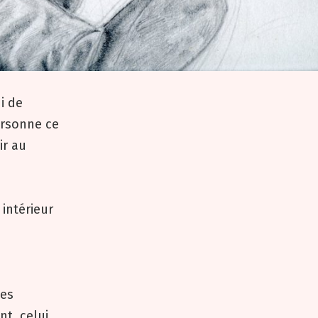
i de
ersonne ce
ir au
 intérieur
des
nt, celui