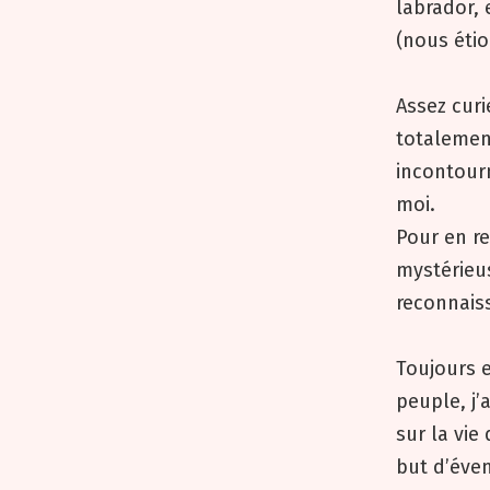
labrador,
(nous étio
Assez curi
totalemen
incontourn
moi.
Pour en re
mystérieus
reconnais
Toujours e
peuple, j
sur la vie
but d’éve