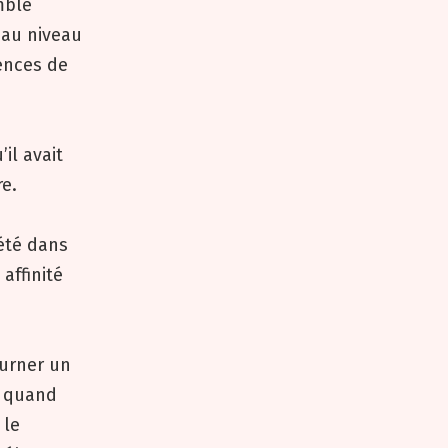
mble
 au niveau
ences de
il avait
re.
 été dans
affinité
ourner un
e quand
 le