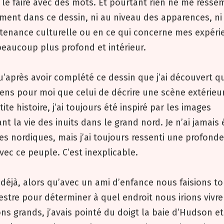
u le faire avec des mots. Et pourtant rien ne me resse
ment dans ce dessin, ni au niveau des apparences, ni
rtenance culturelle ou en ce qui concerne mes expéri
 beaucoup plus profond et intérieur.
u’après avoir complété ce dessin que j’ai découvert qu’
ens pour moi que celui de décrire une scène extérieu
ite histoire, j’ai toujours été inspiré par les images
nt la vie des inuits dans le grand nord. Je n’ai jamais
es nordiques, mais j’ai toujours ressenti une profonde 
ec ce peuple. C’est inexplicable.
 déjà, alors qu’avec un ami d’enfance nous faisions t
estre pour déterminer à quel endroit nous irions vivr
ns grands, j’avais pointé du doigt la baie d’Hudson et