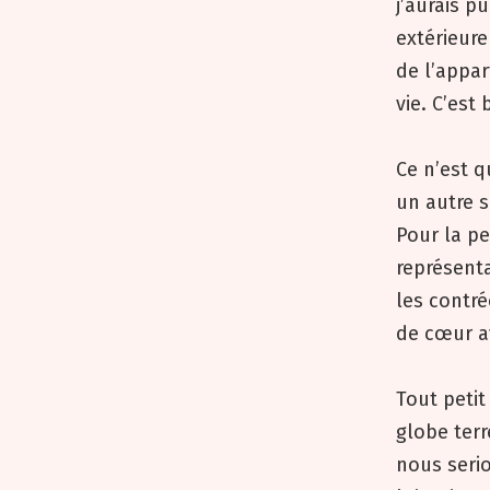
j’aurais p
extérieure
de l’appa
vie. C’est
Ce n’est q
un autre s
Pour la pet
représenta
les contré
de cœur av
Tout petit
globe terr
nous serio