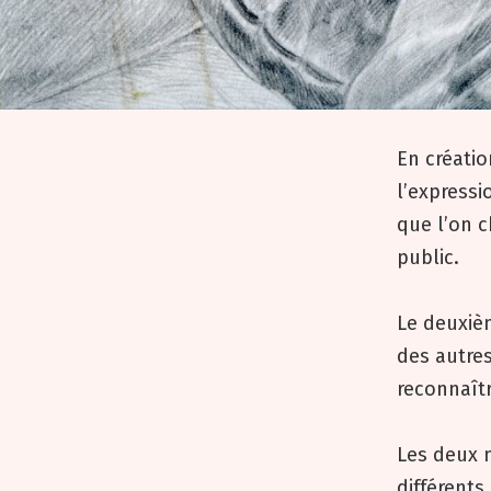
En créatio
l’expressi
que l’on c
public.
Le deuxièm
des autres
reconnaîtr
Les deux 
différents