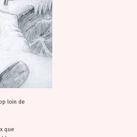
op loin de
ux que