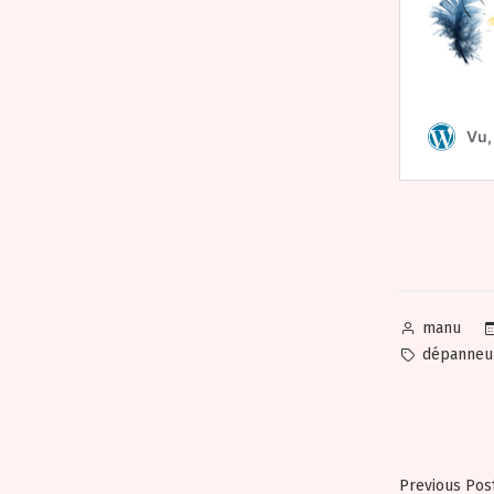
Posted
manu
by
Tags:
dépanneur
Navig
Previous Pos