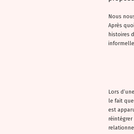
Nous nous
Après quo
histoires 
informelle
Lors d’une
le fait qu
est appar
réintégre
relationne