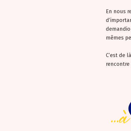
En nous r
d’importan
demandions
mêmes pe
C’est de l
rencontre 