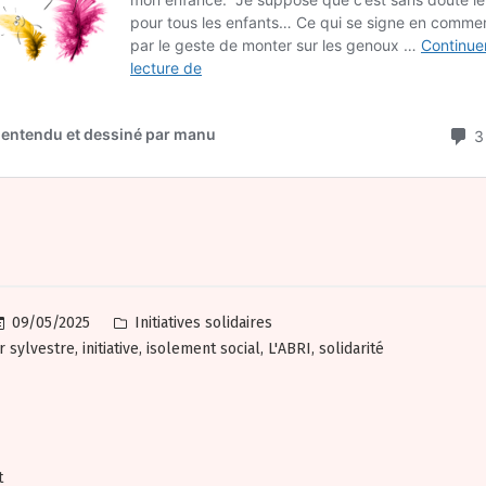
Posted
09/05/2025
Initiatives solidaires
in
,
,
,
,
 sylvestre
initiative
isolement social
L'ABRI
solidarité
ation
Previous
t