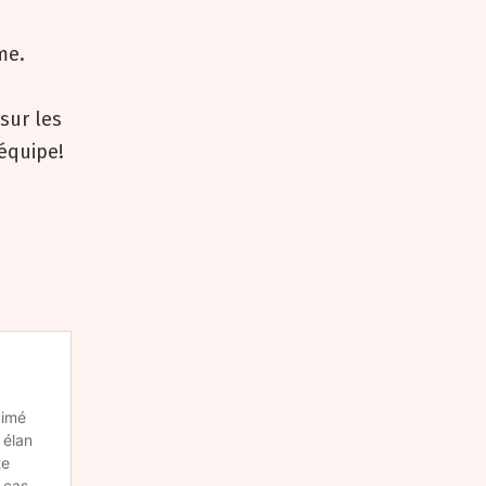
me.
 sur les
’équipe!