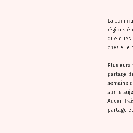
La commun
régions é
quelques 
chez elle
Plusieurs
partage de
semaine co
sur le suj
Aucun frai
partage e