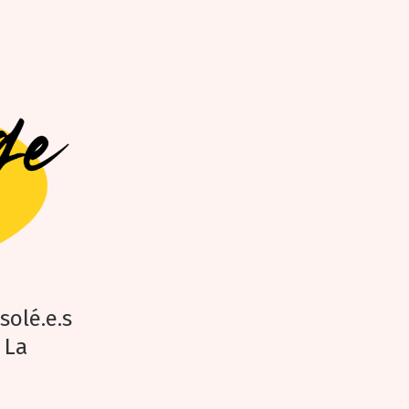
solé.e.s
 La
e