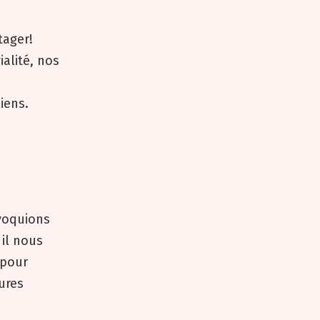
tager!
alité, nos
iens.
évoquions
 il nous
 pour
ures