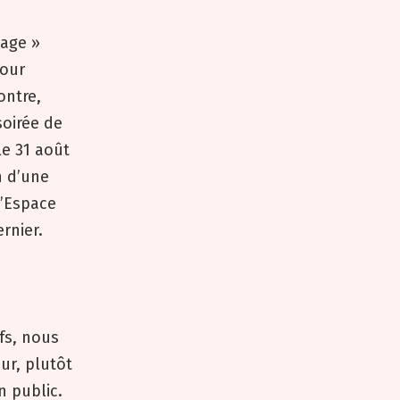
lage »
Pour
ontre,
oirée de
e 31 août
n d’une
l’Espace
rnier.
fs, nous
eur, plutôt
n public.