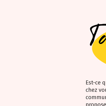
Est-ce q
chez vou
communa
propose 