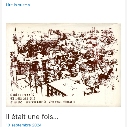
Lire la suite »
Il
était
une
fois…
Il était une fois…
10 septembre 2024