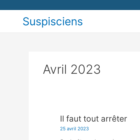
Aller
Suspisciens
au
contenu
Avril 2023
Il
Il faut tout arrêter
faut
25 avril 2023
tout
arrêter