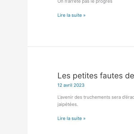
On n’arrête pas le progrès
Lire la suite »
Les
Les petites fautes 
petites
12 avril 2023
fautes
des
L’avenir des truchements sera d’éra
grandes
jaipétées.
machines
Lire la suite »