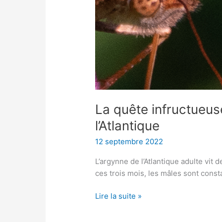
M.
Argynne
de
l’Atlantique
La quête infructueu
l’Atlantique
12 septembre 2022
L’argynne de l’Atlantique adulte vit
ces trois mois, les mâles sont cons
Lire la suite »