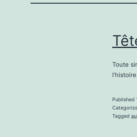
Têt
Toute si
l’histoi
Published
Categoriz
Tagged
au