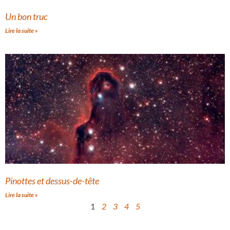
Un bon truc
Lire la suite »
Pinottes et dessus-de-tête
Lire la suite »
1
2
3
4
5