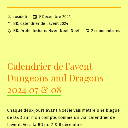
Posted
9 Décembre 2024
rosideli
by
Posted
,
BD
Calendrier de l'avent 2024
in
Tags:
sur
,
,
,
,
,
BD
Drole
histoire
Hiver
Noel
Noël
2 commentaires
Cale
de
l’av
Dun
Calendrier de l’avent
and
Dra
Dungeons and Dragons
202
09
2024 07 & 08
&
10
Chaque deux jours avant Noel je vais mettre une blague
de D&D sur mon compte, comme un vrai calendrier de
l’avent. Voici la BD du 7 & 8 décembre.