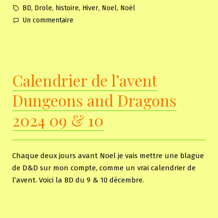
in
Tags:
,
,
,
,
,
BD
Drole
histoire
Hiver
Noel
Noël
sur
Un commentaire
Calendrier
de
l’avent
Dungeons
Calendrier de l’avent
and
Dragons
Dungeons and Dragons
2024
11
2024 09 & 10
&
12
Chaque deux jours avant Noel je vais mettre une blague
de D&D sur mon compte, comme un vrai calendrier de
l’avent. Voici la BD du 9 & 10 décembre.