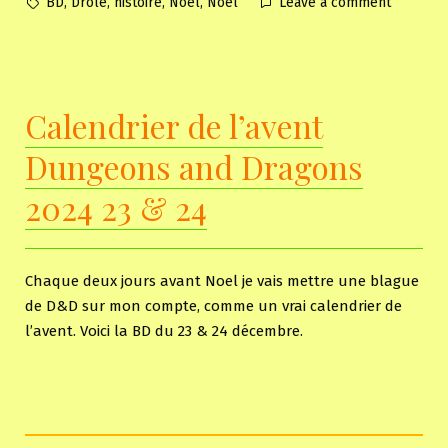
Tags:
on
,
,
,
,
BD
Drole
histoire
Noel
Noël
Leave a comment
Calendri
de
l’avent
Dungeon
Calendrier de l’avent
and
Dragons
Dungeons and Dragons
2024
BONUS
2024 23 & 24
25
Chaque deux jours avant Noel je vais mettre une blague
de D&D sur mon compte, comme un vrai calendrier de
l’avent. Voici la BD du 23 & 24 décembre.