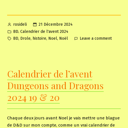
Posted
21 Décembre 2024
rosideli
by
Posted
,
BD
Calendrier de l'avent 2024
in
Tags:
on
,
,
,
,
BD
Drole
histoire
Noel
Noël
Leave a comment
Calendri
de
l’avent
Dungeon
Calendrier de l’avent
and
Dragons
Dungeons and Dragons
2024
21
2024 19 & 20
&
22
Chaque deux jours avant Noel je vais mettre une blague
de D&D sur mon compte, comme un vrai calendrier de