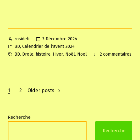
Posted
7 Décembre 2024
rosideli
by
Posted
,
BD
Calendrier de l'avent 2024
in
Tags:
sur
,
,
,
,
,
BD
Drole
histoire
Hiver
Noël
Noel
2 commentaires
Cale
de
l’av
Dun
Pagination
and
1
2
Older posts
Dra
des
202
07
publications
Recherche
&
08
Recherche