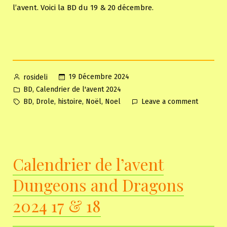
l’avent. Voici la BD du 19 & 20 décembre.
Posted
19 Décembre 2024
rosideli
by
Posted
,
BD
Calendrier de l'avent 2024
in
Tags:
on
,
,
,
,
BD
Drole
histoire
Noël
Noel
Leave a comment
Calendri
de
l’avent
Dungeon
Calendrier de l’avent
and
Dragons
Dungeons and Dragons
2024
19
2024 17 & 18
&
20