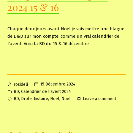
17
2024 15 & 16
&
18
Chaque deux jours avant Noel je vais mettre une blague
de D&D sur mon compte, comme un vrai calendrier de
l’avent. Voici la BD du 15 & 16 décembre.
Posted
15 Décembre 2024
rosideli
by
Posted
,
BD
Calendrier de l'avent 2024
in
Tags:
on
,
,
,
,
BD
Drole
histoire
Noël
Noel
Leave a comment
Calendri
de
l’avent
Dungeon
and