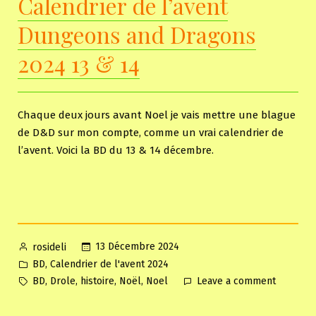
Calendrier de l’avent
Dragons
Dungeons and Dragons
2024
15
2024 13 & 14
&
16
Chaque deux jours avant Noel je vais mettre une blague
de D&D sur mon compte, comme un vrai calendrier de
l’avent. Voici la BD du 13 & 14 décembre.
Posted
13 Décembre 2024
rosideli
by
Posted
,
BD
Calendrier de l'avent 2024
in
Tags:
on
,
,
,
,
BD
Drole
histoire
Noël
Noel
Leave a comment
Calendri
de