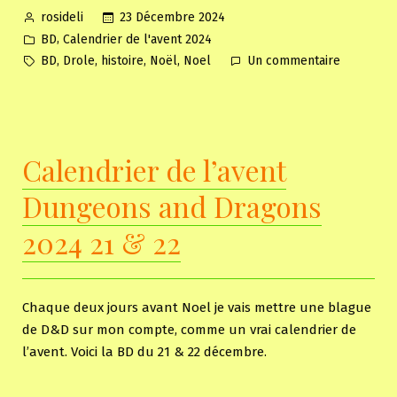
Posted
23 Décembre 2024
rosideli
by
Posted
,
BD
Calendrier de l'avent 2024
in
Tags:
sur
,
,
,
,
BD
Drole
histoire
Noël
Noel
Un commentaire
Calendrie
de
l’avent
Dungeons
Calendrier de l’avent
and
Dragons
Dungeons and Dragons
2024
23
2024 21 & 22
&
24
Chaque deux jours avant Noel je vais mettre une blague
de D&D sur mon compte, comme un vrai calendrier de
l’avent. Voici la BD du 21 & 22 décembre.