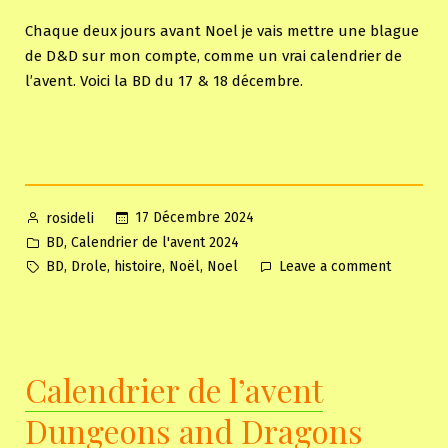
Chaque deux jours avant Noel je vais mettre une blague
de D&D sur mon compte, comme un vrai calendrier de
l’avent. Voici la BD du 17 & 18 décembre.
Posted
17 Décembre 2024
rosideli
by
Posted
,
BD
Calendrier de l'avent 2024
in
Tags:
on
,
,
,
,
BD
Drole
histoire
Noël
Noel
Leave a comment
Calendri
de
l’avent
Dungeon
Calendrier de l’avent
and
Dragons
Dungeons and Dragons
2024