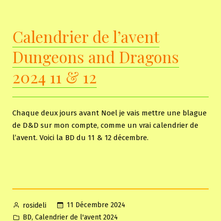
l’avent
Dungeon
Calendrier de l’avent
and
Dragons
Dungeons and Dragons
2024
13
2024 11 & 12
&
14
Chaque deux jours avant Noel je vais mettre une blague
de D&D sur mon compte, comme un vrai calendrier de
l’avent. Voici la BD du 11 & 12 décembre.
Posted
11 Décembre 2024
rosideli
by
Posted
,
BD
Calendrier de l'avent 2024