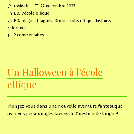
Posted
27 novembre 2025
rosideli
by
Posted
,
BD
L'école elfique
in
Tags:
,
,
,
,
,
,
,
BD
blague
blagues
Drole
ecole
elfique
histoire
reference
sur
2 commentaires
Rencontrez
les
élèves
de
Un Halloween à l’école
l’école
elfique
elfique
Plongez-vous dans une nouvelle aventure fantastique
avec vos personnages favoris de Question de langue!