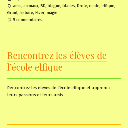
in
Tags:
,
,
,
,
,
,
,
,
amis
animaux
BD
blague
blaues
Drole
ecole
elfique
,
,
,
Grunt
histoire
Hiver
magie
sur
5 commentaires
Apportez
vos
animaux
à
Rencontrez les élèves de
l’école
l’école elfique
Rencontrez les élèves de l’école elfique et apprenez
leurs passions et leurs amis.