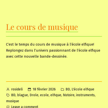
Juste
UN
devoir
Le cours de musique
C’est le temps du cours de musique à l’école elfique!
Replongez dans l’univers passionnant de l’école elfique
avec cette nouvelle bande-dessinée.
Posted
Posted
,
18 février 2026
BD
L'école elfique
rosideli
by
in
Tags:
,
,
,
,
,
,
,
BD
blague
Drole
ecole
elfique
histoire
instruments
musique
on
Leave a comment