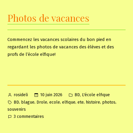
Photos de vacances
Commencez les vacances scolaires du bon pied en
regardant les photos de vacances des élèves et des
profs de l’école elfique!
Posted
Posted
,
10 juin 2026
BD
L'école elfique
rosideli
by
in
Tags:
,
,
,
,
,
,
,
,
BD
blague
Drole
ecole
elfique
ete
histoire
photos
souvenirs
sur
3 commentaires
Photos
de