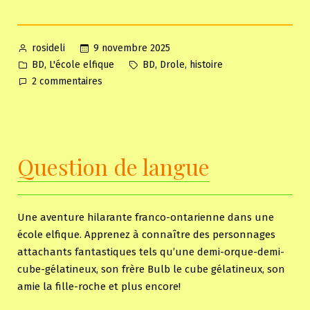
Posted
9 novembre 2025
rosideli
by
Posted
Tags:
,
,
,
BD
L'école elfique
BD
Drole
histoire
in
sur
2 commentaires
Un
Halloween
à
l’école
Question de langue
elfique
Une aventure hilarante franco-ontarienne dans une
école elfique. Apprenez à connaître des personnages
attachants fantastiques tels qu’une demi-orque-demi-
cube-gélatineux, son frère Bulb le cube gélatineux, son
amie la fille-roche et plus encore!