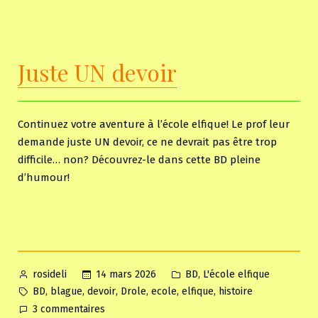
Le
cours
de
karaté
Juste UN devoir
Continuez votre aventure à l’école elfique! Le prof leur
demande juste UN devoir, ce ne devrait pas être trop
difficile… non? Découvrez-le dans cette BD pleine
d’humour!
Posted
Posted
,
14 mars 2026
BD
L'école elfique
rosideli
by
in
Tags:
,
,
,
,
,
,
BD
blague
devoir
Drole
ecole
elfique
histoire
sur
3 commentaires