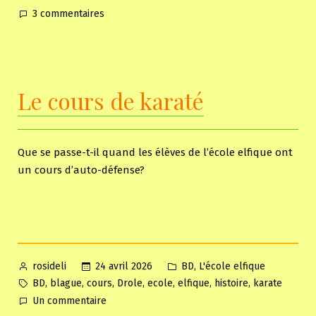
sur
3 commentaires
Roméo
et
Juliette
interprété
Le cours de karaté
par
Abéa
et
Issiah
Que se passe-t-il quand les élèves de l’école elfique ont
un cours d’auto-défense?
Posted
Posted
,
24 avril 2026
BD
L'école elfique
rosideli
by
in
Tags:
,
,
,
,
,
,
,
BD
blague
cours
Drole
ecole
elfique
histoire
karate
sur
Un commentaire