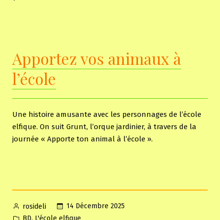
Le
cours
de
musique
Apportez vos animaux à
l’école
Une histoire amusante avec les personnages de l’école
elfique. On suit Grunt, l’orque jardinier, à travers de la
journée « Apporte ton animal à l’école ».
Posted
14 Décembre 2025
rosideli
by
Posted
,
BD
L'école elfique