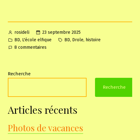
Posted
23 septembre 2025
rosideli
by
Posted
Tags:
,
,
,
BD
L'école elfique
BD
Drole
histoire
in
sur
8 commentaires
Question
de
langue
Recherche
Recherche
Articles récents
Photos de vacances