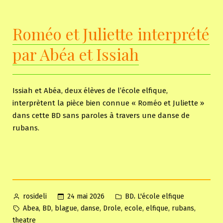
vacances
Roméo et Juliette interprété
par Abéa et Issiah
Issiah et Abéa, deux élèves de l’école elfique,
interprètent la pièce bien connue « Roméo et Juliette »
dans cette BD sans paroles à travers une danse de
rubans.
Posted
Posted
,
24 mai 2026
BD
L'école elfique
rosideli
by
in
Tags:
,
,
,
,
,
,
,
,
Abea
BD
blague
danse
Drole
ecole
elfique
rubans
theatre