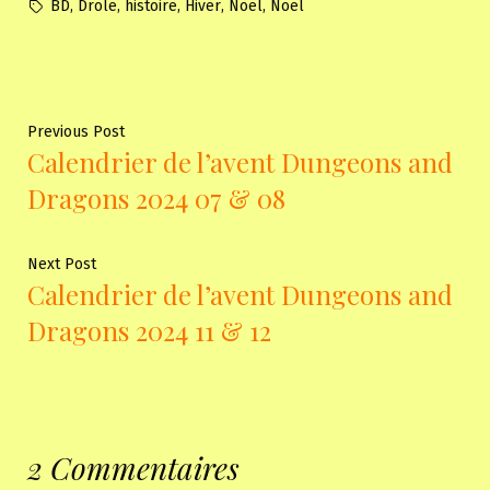
in
Tags:
,
,
,
,
,
BD
Drole
histoire
Hiver
Noël
Noel
Navigation
Previous
Previous Post
Calendrier de l’avent Dungeons and
post:
de
Dragons 2024 07 & 08
l'article
Next
Next Post
Calendrier de l’avent Dungeons and
post:
Dragons 2024 11 & 12
2 Commentaires