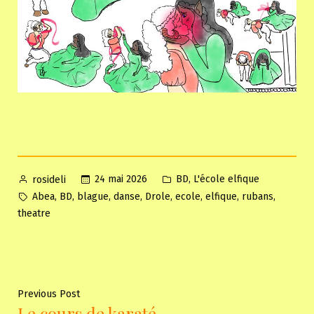
Posted
Posted
,
24 mai 2026
BD
L'école elfique
rosideli
by
in
Tags:
,
,
,
,
,
,
,
,
Abea
BD
blague
danse
Drole
ecole
elfique
rubans
theatre
Navigation
Previous
Previous Post
Le cours de karaté
post: