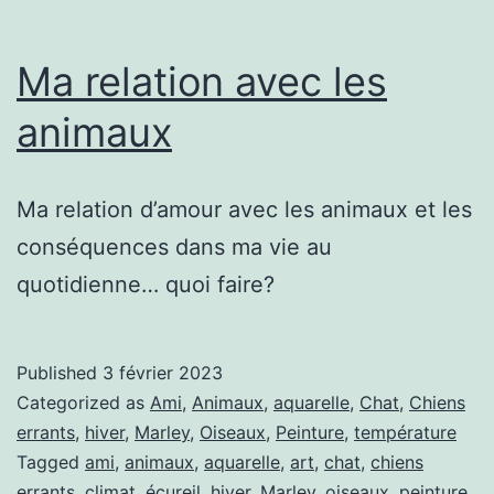
Ma relation avec les
animaux
Ma relation d’amour avec les animaux et les
conséquences dans ma vie au
quotidienne… quoi faire?
Published
3 février 2023
Categorized as
Ami
,
Animaux
,
aquarelle
,
Chat
,
Chiens
errants
,
hiver
,
Marley
,
Oiseaux
,
Peinture
,
température
Tagged
ami
,
animaux
,
aquarelle
,
art
,
chat
,
chiens
errants
,
climat
,
écureil
,
hiver
,
Marley
,
oiseaux
,
peinture
,