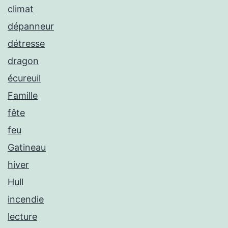
climat
dépanneur
détresse
dragon
écureuil
Famille
fête
feu
Gatineau
hiver
Hull
incendie
lecture