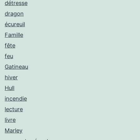
détresse
dragon
écureuil
Famille
fête
feu
Gatineau
hiver
Hull
incendie
lecture
livre
Marley