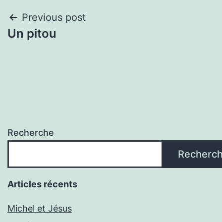
Navigation
Previous post
Un pitou
de
l'article
Recherche
Recherc
Articles récents
Michel et Jésus