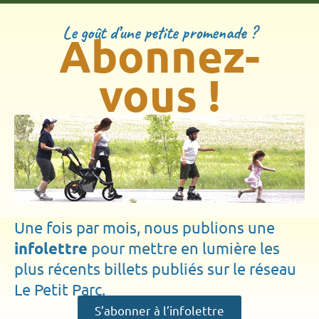
Le goût d’une petite promenade ?
Abonnez-
vous !
Une fois par mois, nous publions une
infolettre
pour mettre en lumière les
plus récents billets publiés sur le réseau
Le Petit Parc.
S’abonner à l’infolettre