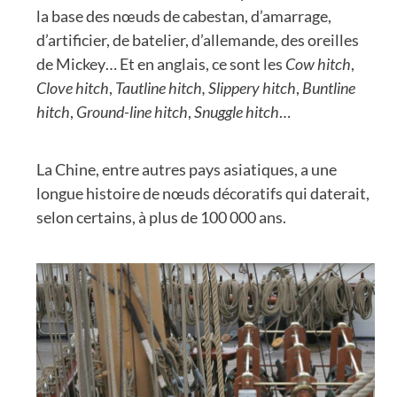
la base des nœuds de cabestan, d’amarrage,
d’artificier, de batelier, d’allemande, des oreilles
de Mickey… Et en anglais, ce sont les
Cow hitch
,
Clove hitch
,
Tautline hitch,
Slippery hitch
,
Buntline
hitch
,
Ground-line hitch
,
Snuggle hitch
…
La Chine, entre autres pays asiatiques, a une
longue histoire de nœuds décoratifs qui daterait,
selon certains, à plus de 100 000 ans.