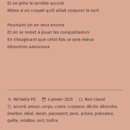
Et on jette le terrible accord
Même si on croyait qu'il allait conjurer le sort
Pourtant on en veut encore
Et on se remet à jouer les conquistadors
En s'imaginant que cette fois ce sera mieux
Désordres amoureux
Posted
Posted
4 janvier 2025
Non classé
Michaëla Pé
by
in
Tags:
,
,
,
,
,
,
,
accord
amour
corps
croire
croyance
déclin
désordre
,
,
,
,
,
,
,
émotion
idéal
miroir
passeport
peur
prison
puissance
,
,
,
quête
relation
sort
traître