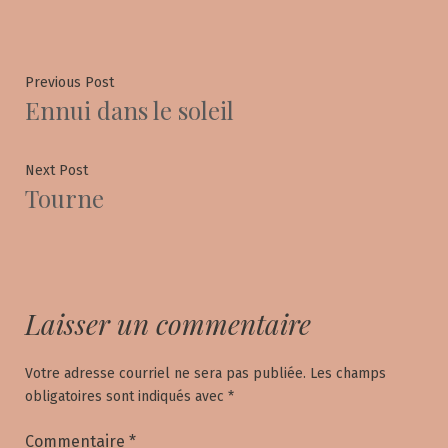
Navigation
Previous
Previous Post
Ennui dans le soleil
post:
de
l'article
Next
Next Post
Tourne
post:
Laisser un commentaire
Votre adresse courriel ne sera pas publiée.
Les champs
obligatoires sont indiqués avec
*
Commentaire
*