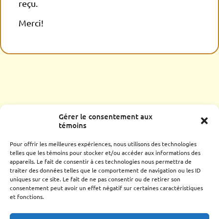
reçu.
Merci!
Le Petit Parc est un espace communautaire virtuel à fréquenter
Gérer le consentement aux
pour apprendre, s’amuser, bricoler, discuter et un jour, acheter
témoins
des produits locaux. Le fruit d’une collaboration entre
créateurs des deux rives de l’Outaouais, Le Petit Parc est
Pour offrir les meilleures expériences, nous utilisons des technologies
ouvert à tous. C’est un espace éclectique, multiculturel et
telles que les témoins pour stocker et/ou accéder aux informations des
multigénérationnel foisonnant de projets et d’idées.
appareils. Le fait de consentir à ces technologies nous permettra de
traiter des données telles que le comportement de navigation ou les ID
uniques sur ce site. Le fait de ne pas consentir ou de retirer son
Courriel:
kiosque@lepetitparc.ca
consentement peut avoir un effet négatif sur certaines caractéristiques
et fonctions.
Politique de confidentialité
Infrastructure:
Pentafolio inc.